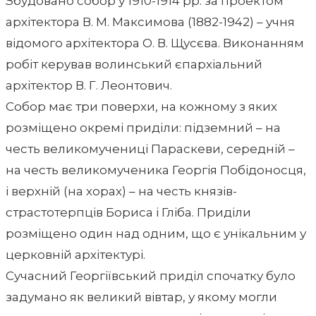
Збудовано собор у 1910-1914 рр. за проектом
архітектора В. М. Максимова (1882-1942) – учня
відомого архітектора О. В. Щусєва. Виконанням
робіт керував волинський єпархіальний
архітектор В. Г. Леонтович.
Собор має три поверхи, на кожному з яких
розміщено окремі приділи: підземний – на
честь великомучениці Параскеви, середній –
на честь великомученика Георгія Побідоносця,
і верхній (на хорах) – на честь князів-
страстотерпців Бориса і Гліба. Приділи
розміщено один над одним, що є унікальним у
церковній архітектурі.
Сучасний Георгіївський приділ спочатку було
задумано як великий вівтар, у якому могли