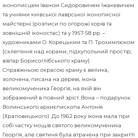
іконописцем Іваном Сидоровичем Їжакевичем
та учнями київської лаврської іконописної
майстерні (розписи по огорожі хорів та
зовнішній іконостас) та у 1957-58 рр. –
художниками О. Корецьким та П. Трохимлюком
(склепіння над хорами, підкупольний простір,
вівтар Борисоглібського храму).
Справжньою окрасою храму є велика,
золочена, писана на дереві, ікона
великомученика Георгія, на якій він
зображений в повний зріст. Вона – подарунок
Волинського архиєпископа Антонія
(Храповицького). До 1962 року ікона мала при
собі частку мощів святого великомученика
Георгія, але святиня була втрачена при закритті