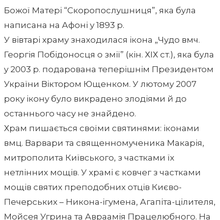
Божої Матері “Скоропослушниця”, яка була
написана на Афоні у 1893 р.
У вівтарі храму знаходилася ікона „Чудо вмч.
Георгія Побідоносця о змії” (кін. ХІХ ст.), яка була
у 2003 р. подарована теперішнім Президентом
України Віктором Ющенком. У лютому 2007
року ікону було викрадено злодіями й до
останнього часу не знайдено.
Храм пишається своїми святинями: іконами
вмц. Варвари та священномученика Макарія,
митрополита Київського, з частками їх
нетлінних мощів. У храмі є ковчег з частками
мощів святих преподобних отців Києво-
Печерських – Никона-ігумена, Агапіта-цілителя,
Мойсея Угрина та Авраамія Працелюбного. На