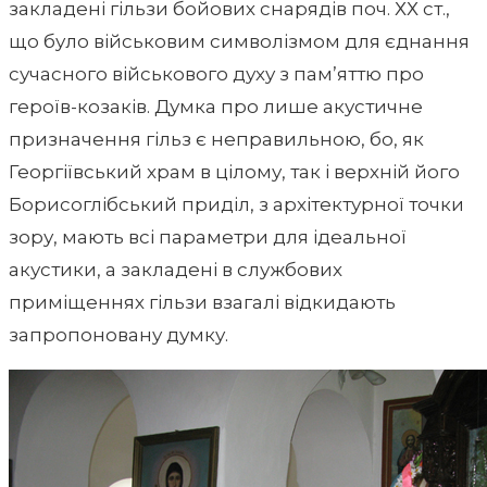
закладені гільзи бойових снарядів поч. ХХ ст.,
що було військовим символізмом для єднання
сучасного військового духу з пам’яттю про
героїв-козаків. Думка про лише акустичне
призначення гільз є неправильною, бо, як
Георгіївський храм в цілому, так і верхній його
Борисоглібський приділ, з архітектурної точки
зору, мають всі параметри для ідеальної
акустики, а закладені в службових
приміщеннях гільзи взагалі відкидають
запропоновану думку.