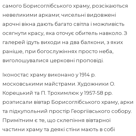
самого Борисоглібського храму, розсікаються
невеликими арками; чисельні видовжені
арочні вікна дають багато світла і можливість
осягнути красу, яка оточує обитель навколо. З
галерей ідуть виходи на два балкони, з яких
раніше, при богослужіннях просто неба,
виголошувалися церковні проповіді.
Іконостас храму виконано у 1914 р.
московськими майстрами. Художники О.
Корецький та П. Трохимлюк у 1957-58 рр.
розписали вівтар Борисоглібського храму, арки
та підкупольний простір Георгіївського собору.
Примітним є те, що склепіння вівтарної
частини храму та деякі стіни мають в собі