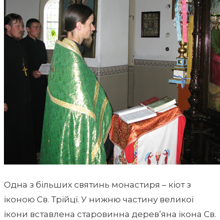
Одна з більших святинь монастиря – кіот з
іконою Св. Трійці. У нижню частину великої
ікони вставлена старовинна дерев’яна ікона Св.