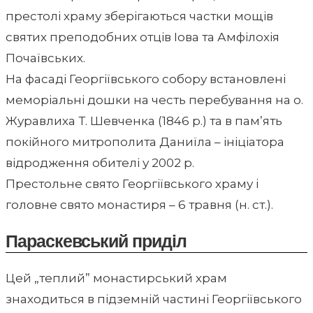
престолі храму зберігаються частки мощів
святих преподобних отців Іова та Амфілохія
Почаївських.
На фасаді Георгіївського собору встановлені
меморіальні дошки на честь перебування на о.
Журавлиха Т. Шевченка (1846 р.) та в пам’ять
покійного митрополита Даниїла – ініціатора
відродження обителі у 2002 р.
Престольне свято Георгіївського храму і
головне свято монастиря – 6 травня (н. ст.).
Параскевський приділ
Цей „теплий” монастирський храм
знаходиться в підземній частині Георгіївського