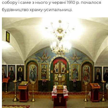
собору і саме з нього у червні 1910 р. почалося
будівництво храму-усипальниці.