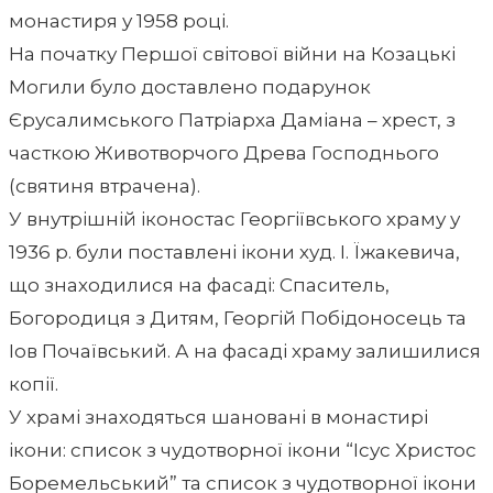
монастиря у 1958 році.
На початку Першої світової війни на Козацькі
Могили було доставлено подарунок
Єрусалимського Патріарха Даміана – хрест, з
часткою Животворчого Древа Господнього
(святиня втрачена).
У внутрішній іконостас Георгіївського храму у
1936 р. були поставлені ікони худ. І. Їжакевича,
що знаходилися на фасаді: Спаситель,
Богородиця з Дитям, Георгій Побідоносець та
Іов Почаївський. А на фасаді храму залишилися
копії.
У храмі знаходяться шановані в монастирі
ікони: список з чудотворної ікони “Ісус Христос
Боремельський” та список з чудотворної ікони