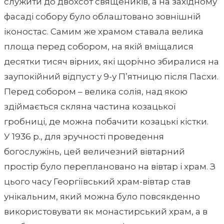
служити до двохсот священиків, а на західному
фасаді собору було облаштовано зовнішній
іконостас. Самим же храмом ставала велика
площа перед собором, на якій вміщалися
десятки тисяч вірних, які щорічно збиралися на
заупокійний відпуст у 9-у П’ятницю після Пасхи.
Перед собором – велика солія, над якою
здіймається скляна частина козацької
гробниці, де можна побачити козацькі кістки.
У 1936 р., для зручності проведення
богослужінь, цей величезний вівтарний
простір було переплановано на вівтар і храм. З
цього часу Георгіївський храм-вівтар став
унікальним, який можна було повсякденно
використовувати як монастирський храм, а в