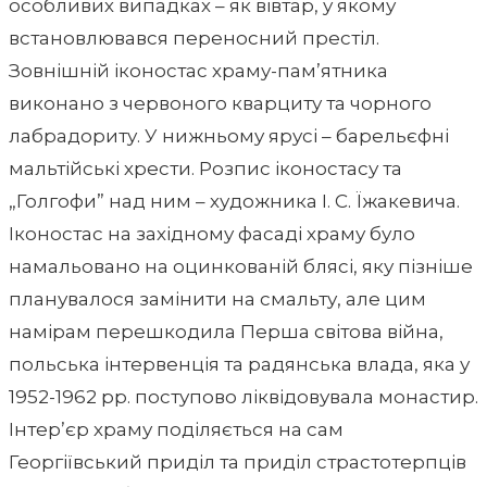
особливих випадках – як вівтар, у якому
встановлювався переносний престіл.
Зовнішній іконостас храму-пам’ятника
виконано з червоного кварциту та чорного
лабрадориту. У нижньому ярусі – барельєфні
мальтійські хрести. Розпис іконостасу та
„Голгофи” над ним – художника І. С. Їжакевича.
Іконостас на західному фасаді храму було
намальовано на оцинкованій блясі, яку пізніше
планувалося замінити на смальту, але цим
намірам перешкодила Перша світова війна,
польська інтервенція та радянська влада, яка у
1952-1962 рр. поступово ліквідовувала монастир.
Інтер’єр храму поділяється на сам
Георгіївський приділ та приділ страстотерпців