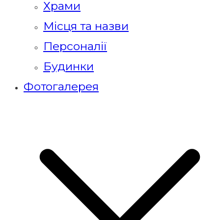
Храми
Місця та назви
Персоналії
Будинки
Фотогалерея