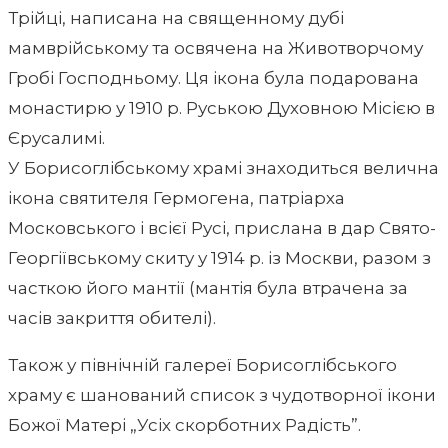
Трійці, написана на священному дубі
мамврійському та освячена на Животворчому
Гробі Господньому. Ця ікона була подарована
монастирю у 1910 р. Руською Духовною Місією в
Єрусалимі.
У Борисоглібському храмі знаходиться велична
ікона святителя Гермогена, патріарха
Московського і всієї Русі, прислана в дар Свято-
Георгіївському скиту у 1914 р. із Москви, разом з
часткою його мантії (мантія була втрачена за
часів закриття обителі).
Також у північній галереї Борисоглібського
храму є шанований список з чудотворної ікони
Божої Матері „Усіх скорботних Радість”.