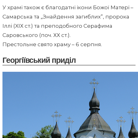
У храмі також є благодатні ікони Божої Матері –
Самарська та „Знайдення загиблих”, пророка
Іллі (XІХ ст.) та преподобного Серафима
Саровського (поч. ХХ ст.).
Престольне свято храму – 6 серпня.
Георгіївський приділ