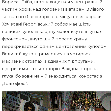
Бориса і Гліба, що знаходиться у центральній
частині хорів, над головним вівтарем. З лівого
та правого боків хорів розміщуються кліроси.
Хоч зовні Георгіївський собор має шість
великих куполів та одну маленьку главку над
фронтоном, внутрішній простір храму
перекривається одним центральним куполом.
Великий купол тримається на чотирьох
масивних стовпах, з’єднаних підпругами,
відкритими з трьох сторін. Західна сторона
глуха, бо зовні на ній знаходиться іконостас з
„Голгофою”.