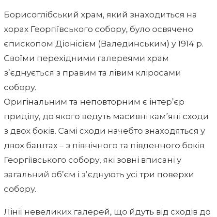
Борисоглібський храм, який знаходиться на
хорах Георгіївського собору, було освячено
єпископом Діонісієм (Валединським) у 1914 р.
Своїми перехідними галереями храм
з’єднується з правим та лівим кліросами
собору.
Оригінальним та неповторним є інтер’єр
приділу, до якого ведуть масивні кам’яні сходи
з двох боків. Самі сходи начебто знаходяться у
двох баштах – з північного та південного боків
Георгіївського собору, які зовні вписані у
загальний об’єм і з’єднують усі три поверхи
собору.
Лінії невеликих галерей, що йдуть від сходів до