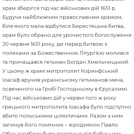
храм зберігся під час військових дій 1651 р.
Будучи найближчим православним храмом,
біля якого мала відбутися Берестецька битва,
храм було обрано для урочистого богослужіння
20 червня 1651 року, де перед битвою з
поляками за Божественною Літургією молився
та причащався гетьман Богдан Хмельницький.
У цьому ж храмі митрополит Коринфський
Іоасаф вручив українському гетьманові меча,
освяченого на Гробі Господньому в Єрусалимі.
Під час військових дій у червні того ж року
грецького митрополита Іоасафа було підступно
вбито польськими шляхтичами. Разом з ним
загинув його помічник – ієродиякон Павло.
Обох загиблих було поховано під бабинцем