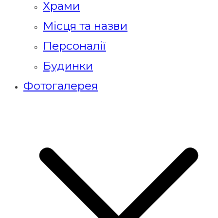
Храми
Місця та назви
Персоналії
Будинки
Фотогалерея