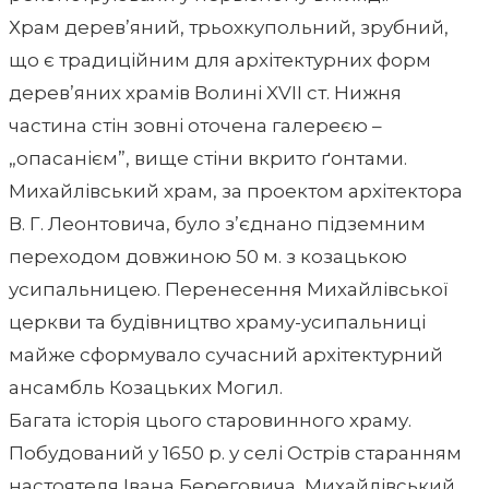
Храм дерев’яний, трьохкупольний, зрубний,
що є традиційним для архітектурних форм
дерев’яних храмів Волині XVII ст. Нижня
частина стін зовні оточена галереєю –
„oпacaнiєм”, вище стіни вкрито ґонтами.
Михайлівський храм, за проектом архітектора
В. Г. Леонтовича, було з’єднано підземним
переходом довжиною 50 м. з козацькою
усипальницею. Перенесення Михайлівської
церкви та будівництво храму-усипальниці
майже сформувало сучасний архітектурний
ансамбль Козацьких Могил.
Багата історія цього старовинного храму.
Побудований у 1650 р. у селі Острів старанням
настоятеля Івана Береговича, Михайлівський