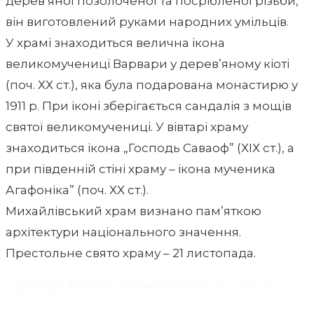
дерев’яної позолоченої та посрібленої різьби,
він виготовлений руками народних умільців.
У храмі знаходиться велична ікона
великомучениці Варвари у дерев’яному кіоті
(поч. ХХ ст.), яка була подарована монастирю у
1911 р. При іконі зберігається сандалія з мощів
святої великомучениці. У вівтарі храму
знаходиться ікона „Господь Саваоф” (ХІХ ст.), а
при південній стіні храму – ікона мученика
Агафоніка” (поч. ХХ ст.).
Михайлівський храм визнано пам’яткою
архітектури національного значення.
Престольне свято храму – 21 листопада.
Copyright © 2026
. Powered by Yuriy Lynnyk.