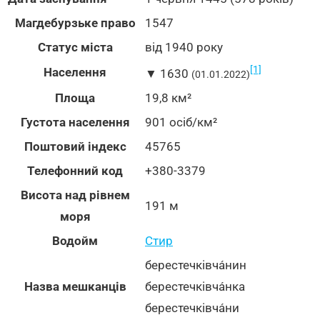
Магдебурзьке право
1547
Статус міста
від 1940 року
[1]
Населення
▼ 1630
(01.01.2022)
Площа
19,8 км²
Густота населення
901 осіб/км²
Поштовий індекс
45765
Телефонний код
+380-3379
Висота над рівнем
191 м
моря
Водойм
Стир
берестечківча́нин
Назва мешканців
берестечківча́нка
берестечківча́ни