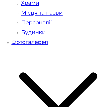
Храми
Місця та назви
Персоналії
Будинки
Фотогалерея