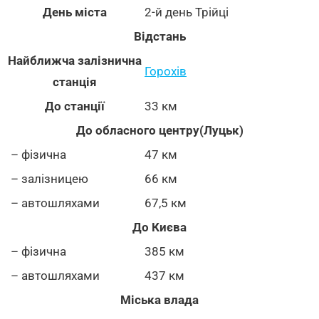
День міста
2-й день Трійці
Відстань
Найближча залізнична
Горохів
станція
До станції
33 км
До обласного центру(Луцьк)
– фізична
47 км
– залізницею
66 км
– автошляхами
67,5 км
До Києва
– фізична
385 км
– автошляхами
437 км
Міська влада