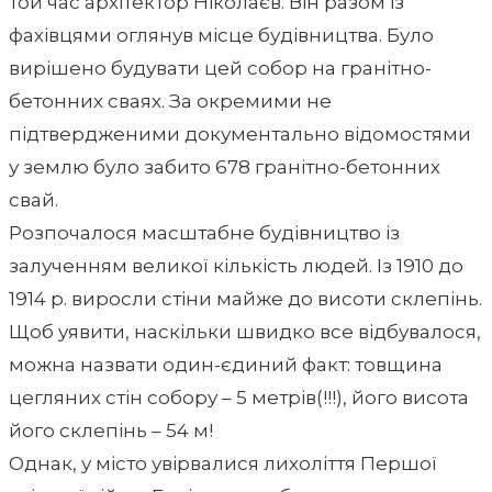
той час архітектор Ніколаєв. Він разом із
фахівцями оглянув місце будівництва. Було
вирішено будувати цей собор на гранітно-
бетонних сваях. За окремими не
підтвердженими документально відомостями
у землю було забито 678 гранітно-бетонних
свай.
Розпочалося масштабне будівництво із
залученням великої кількість людей. Із 1910 до
1914 р. виросли стіни майже до висоти склепінь.
Щоб уявити, наскільки швидко все відбувалося,
можна назвати один-єдиний факт: товщина
цегляних стін собору – 5 метрів(!!!), його висота
його склепінь – 54 м!
Однак, у місто увірвалися лихоліття Першої