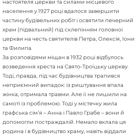
настоятеля церкви та силами місцевого
населення у 1927 році вдалося завершити
частину будівельних робіт і освятити печерний
храм (підвальний) під склепінням головної
церкви на честь святителів Петра, Олексія, Іони
та Филипа.
За розповідями міщан в 1932 році відбулось
возведення хреста на Свято-Троїцьку церкву.
Тоді, правда, під час будівництва трапився
неприємний випадок: із риштування впала
жінка, отримала травми. Але її не лишили на
самоті із проблемою. Тоді у містечку жила
графська сім’я – Анна і Павло Грабе – вони й
допомогли постраждалій. Немало вклала ця
родина і в будівництво храму, навіть віддали