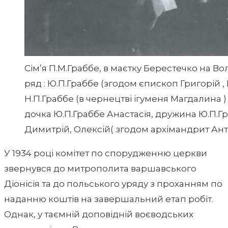
Сім’я П.М.Граббе, в маєтку Берестечко на Во
ряд : Ю.П.Граббе (згодом єпископ Григорій , 
Н.П.Граббе (в чернецтві ігуменя Магдалина 
дочка Ю.П.Граббе Анастасія, дружина Ю.П.Гр
Димитрій, Олексій( згодом архімандрит Антон
У 1934 році комітет по спорудженню церкви
звернувся до митрополита варшавського
Діонісія та до польського уряду з проханням по
наданню коштів на завершальний етап робіт.
Однак, у таємній доповідній воєводських