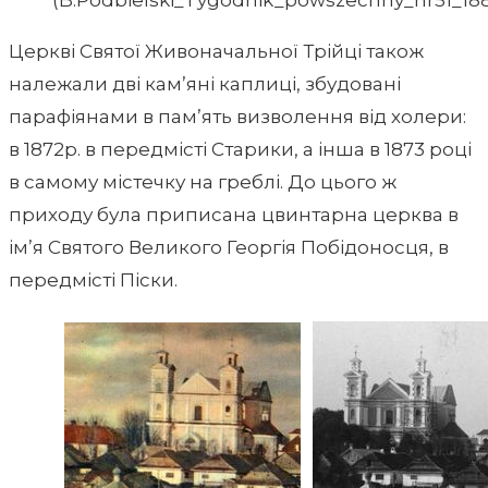
(B.Podbielski_Tygodnik_powszechny_nr51_188
Церкві Святої Живоначальної Трійці також
належали дві кам’яні каплиці, збудовані
парафіянами в пам’ять визволення від холери:
в 1872р. в передмісті Старики, а інша в 1873 році
в самому містечку на греблі. До цього ж
приходу була приписана цвинтарна церква в
ім’я Святого Великого Георгія Побідоносця, в
передмісті Піски.