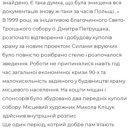
знайдено. Є така думка, що була знищена вся
документація знову ж-таки за часів Польщі…»
В 1999 році, за ініціативою благочинного Свято-
Троїцького собору о. Дмитра Петрущака,
розпочато відтворення і добудову куполів
храму за новим проектом. Силами віруючих
було повністю розібрано стелю і розпочалося
зведення. Роботи не припинялися навіть під
час загальної економічної кризи 90-х та
малочисельність задіяного у будівництві храму
місцевого населення. На кошти міщан і
спонсорів було збудовано два передніх куполи
собору. Місцевий художник Микола Кліцук
здійснив внутрішній розпис.
Ще один період, котрий добре пам’ятають