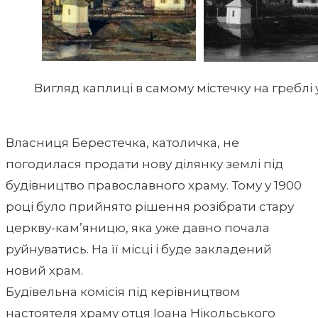
Вигляд каплиці в самому містечку на греблі у 
Власниця Берестечка, католичка, не
погодилася продати нову ділянку землі під
будівництво православного храму. Тому у 1900
році було прийнято рішення розібрати стару
церкву-кам’яницю, яка уже давно почала
руйнуватись. На її місці і буде закладений
новий храм.
Будівельна комісія під керівництвом
настоятеля храму отця Іоана Нікольського