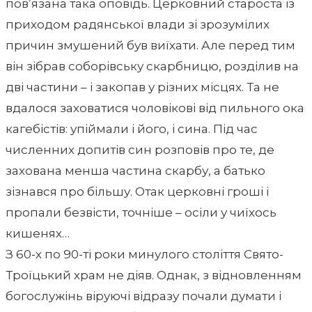
пов’язана така оповідь. Церковний староста із
приходом радянської влади зі зрозумілих
причин змушений був виїхати. Але перед тим
він зібрав соборівську скарбницю, розділив на
дві частини – і закопав у різних місцях. Та не
вдалося заховатися чоловікові від пильного ока
кагебістів: упіймали і його, і сина. Під час
численних допитів син розповів про те, де
захована менша частина скарбу, а батько
зізнався про більшу. Отак церковні гроші і
пропали безвісти, точніше – осіли у чиїхось
кишенях…
З 60-х по 90-ті роки минулого століття Свято-
Троїцький храм не діяв. Однак, з відновленням
богослужінь віруючі відразу почали думати і