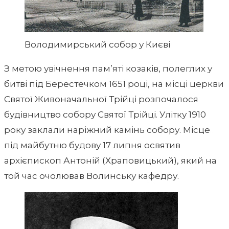
Володимирський собор у Києві
З метою увічнення пам’яті козаків, полеглих у
битві під Берестечком 1651 році, на місці церкви
Святої Живоначальної Трійці розпочалося
будівництво собору Святої Трійці. Улітку 1910
року заклали наріжний камінь собору. Місце
під майбутню будову 17 липня освятив
архієпископ Антоній (Храповицький), який на
той час очолював Волинську кафедру.