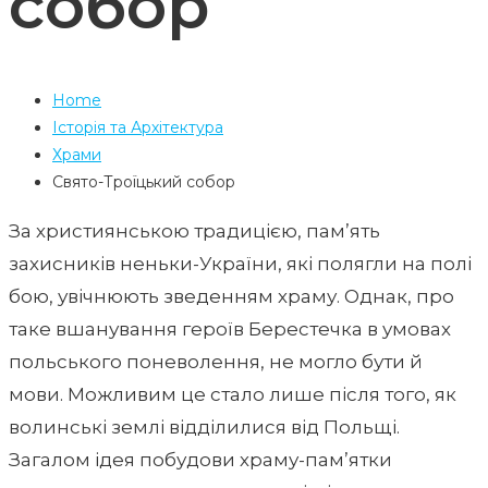
собор
Home
Історія та Архітектура
Храми
Свято-Троїцький собор
За християнською традицією, пам’ять
захисників неньки-України, які полягли на полі
бою, увічнюють зведенням храму. Однак, про
таке вшанування героїв Берестечка в умовах
польського поневолення, не могло бути й
мови. Можливим це стало лише після того, як
волинські землі відділилися від Польщі.
Загалом ідея побудови храму-пам’ятки