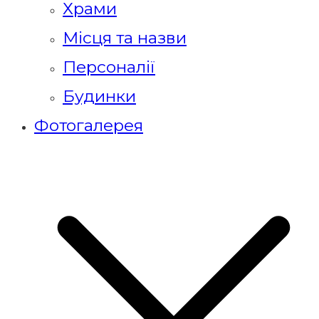
Храми
Місця та назви
Персоналії
Будинки
Фотогалерея