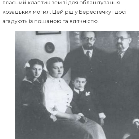
власний клаптик землі для облаштування
козацьких могил. Цей рід у Берестечку і досі
згадують із пошаною та вдячністю.