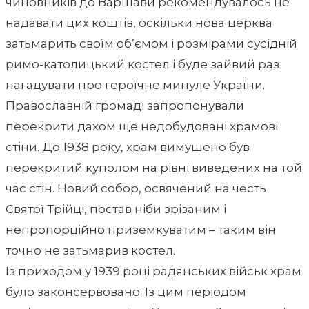
чиновників до Варшави рекомендувалось не
надавати цих коштів, оскільки нова церква
затьмарить своїм об’ємом і розмірами сусідній
римо-католицький костел і буде зайвий раз
нагадувати про героїчне минуле України.
Православній громаді запропонували
перекрити дахом ще недобудовані храмові
стіни. До 1938 року, храм вимушено був
перекритий куполом на рівні виведених на той
час стін. Новий собор, освячений на честь
Святої Трійці, постав ніби зрізаним і
непропорційно приземкуватим – таким він
точно не затьмарив костел.
Із приходом у 1939 році радянських військ храм
було законсервовано. Із цим періодом