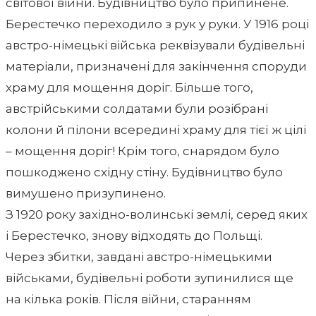
світової війни. Будівництво було припинене.
Берестечко переходило з рук у руки. У 1916 році
австро-німецькі війська реквізували будівельні
матеріали, призначені для закінчення споруди
храму для мощення доріг. Більше того,
австрійськими солдатами були розібрані
колони й пілони всередині храму для тієї ж цілі
– мощення доріг! Крім того, снарядом було
пошкоджено східну стіну. Будівництво було
вимушено призупинено.
З 1920 року західно-волинські землі, серед яких
і Берестечко, знову відходять до Польщі.
Через збитки, завдані австро-німецькими
військами, будівельні роботи зупинилися ще
на кілька років. Після війни, старанням