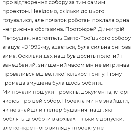
про відтворення собору за тим самим
проектом. Невідомо, скільки до цього
готувалися, але початок роботам поклала одна
неприємна обставина. Протоієрей Димитрій
Петрущак, настоятель Свято-Троїцького собору
згадує: «В 1995-му, здається, була сильна снігова
зима. Оскільки дах наш був досить пологий і
занедбаний, знищений часом він не витримав і
провалився від великої кількості снігу. І тому
громада змушена була щось робити…
Ми почали пошуки проектів, документів, історії
якоїсь про цей собор. Проекта ми не знайшли,
як не знайшли і тепер будівничі наші, які
роблять ці роботи в архівах. Тільки є допуски,
але конкретного вигляду і проекту не