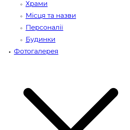
Храми
Місця та назви
Персоналії
Будинки
Фотогалерея