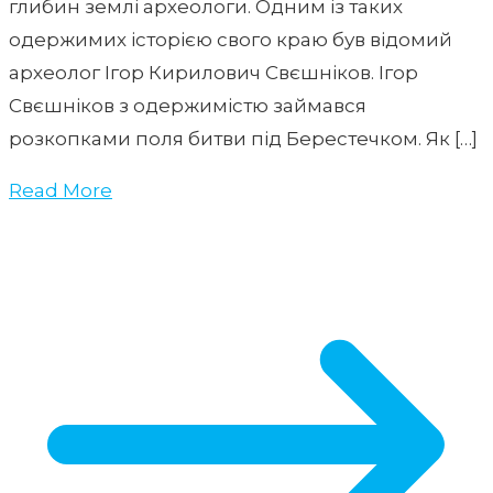
глибин землі археологи. Одним із таких
одержимих історією свого краю був відомий
археолог Ігор Кирилович Свєшніков. Ігор
Свєшніков з одержимістю займався
розкопками поля битви під Берестечком. Як […]
Read More