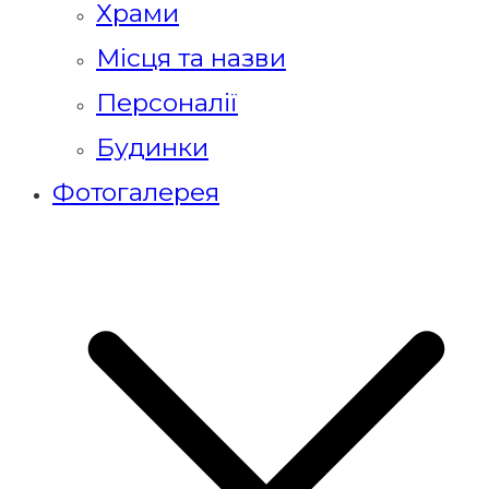
Храми
Місця та назви
Персоналії
Будинки
Фотогалерея