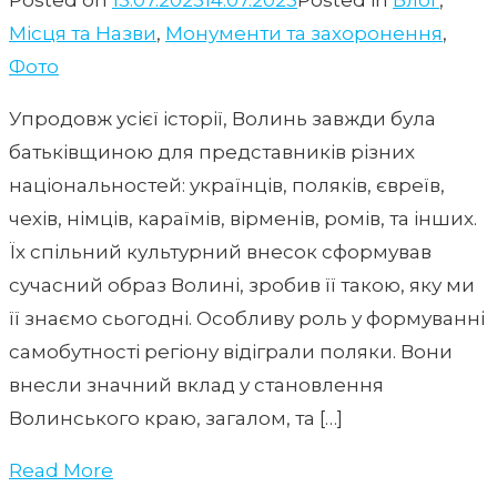
Posted on
13.07.2023
14.07.2023
Posted in
Блог
,
Місця та Назви
,
Монументи та захоронення
,
Фото
Упродовж усієї історії, Волинь завжди була
батьківщиною для представників різних
національностей: українців, поляків, євреїв,
чехів, німців, караїмів, вірменів, ромів, та інших.
Їх спільний культурний внесок сформував
сучасний образ Волині, зробив її такою, яку ми
її знаємо сьогодні. Особливу роль у формуванні
самобутності регіону відіграли поляки. Вони
внесли значний вклад у становлення
Волинського краю, загалом, та […]
Read More