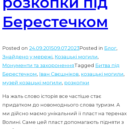
розкопки під
Берестечком
Posted on
24.09.2015
09.07.2023
Posted in
Блог
,
Знайдено у мережі
,
Козацькі могили
,
Монументи та захоронення
Tagged
Битва під
Берестечком
,
Іван Свєшніков
,
козацькі могили
,
музей козацькі могили
,
розкопки
На жаль слово історія все частіше стає
придатком до новомоднього слова туризм. А
ми дійсно маємо унікальний її пласт на теренах
Волині. Саме цей пласт допомагають підняти з